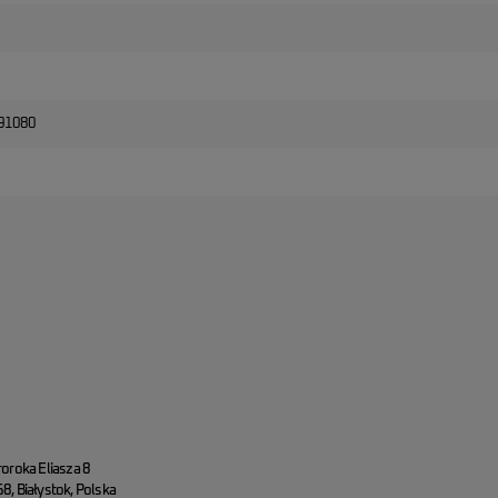
91080
roroka Eliasza 8
8, Białystok, Polska