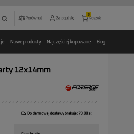
0
Porównaj
Zaloguj się
Koszyk
je
Nowe produkty
Najczęściej kupowane
Blog
warty 12x14mm
Do darmowej dostawy brakuje: 79,00 zł