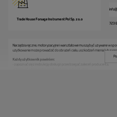
info@
Trade House Forsage Instrument Pol Sp. z o.o
723 
Narzędzia ręczne, motoryzacyjne i warsztatowe muszą być używane w spo
użytkowanie może prowadzić do obrażeń ciała, uszkodzeń mienia lub zagro
Po
Każdy użytkownik powinien:
- zapoznać się z instrukcją obsługi i przestrzegać zaleceń producenta,
- stosować odpowiednie środki ochrony indywidualnej,
- regularnie kontrolować stan techniczny narzędzi,
- przechowywać produkty w bezpiecznym miejscu, niedostępnym dla dzieci
Lista ostrzeżeń dotyczących bezpieczeństwa narzędzi:
- Nie są to zabawki – produkty nie mogą być używane przez dzieci ani osob
- Zawsze używaj narzędzi zgodnie z przeznaczeniem – stosowanie w inn
- Sprawdzaj stan techniczny – przed użyciem upewnij się, że narzędzie nie 
- Stosuj środki ochrony indywidualnej – rękawice, okulary ochronne, odzież 
- Nie używaj nadmiernej siły – stosowanie większej siły niż zalecana może 