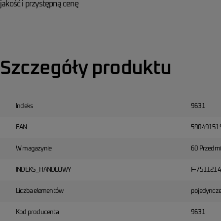
jakość i przystępną cenę
Szczegóły produktu
Indeks
9631
EAN
59049151
W magazynie
60 Przedmi
INDEKS_HANDLOWY
F-7511214
Liczba elementów
pojedyncz
Kod producenta
9631