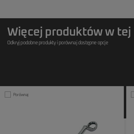
- Nie modyfikuj narzędzi – wszelkie przeróbki i niefachowe naprawy mogą
- Przechowuj narzędzia bezpiecznie – w suchym miejscu, z dala od wilgoci i ź
- Zabezpieczaj narzędzia ostre i tnące – przechowuj je w osłonach, aby unik
- Podczas pracy zachowaj stabilną pozycję – unikaj ryzyka poślizgnięcia lub
- Natychmiast przerwij pracę w przypadku usterki – dalsze użytkowanie m
Więcej produktów w tej 
Odkryj podobne produkty i porównaj dostępne opcje
Porównaj