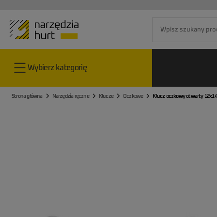
Go to the home page
Wybierz kategorię
Strona główna
Narzędzia ręczne
Klucze
Oczkowe
Klucz oczkowy otwarty 12x