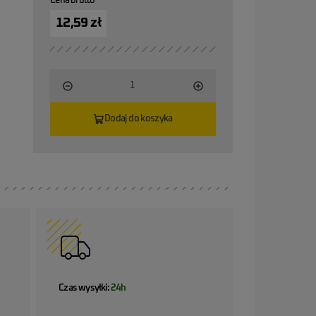
Cena brutto
12,59 zł
Dodaj do koszyka
Czas wysyłki:
24h