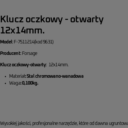
Klucz oczkowy - otwarty
12x14mm.
Model
: F-7511214(kod 9631)
Producent
: Forsage
Klucz oczkowy-otwarty
: 12x14mm.
Materiał
: Stal chromowano-wanadowa
Waga
: 0,100kg.
Wysokiej jakości, profesjonalne narzędzie, które od dawna ugruntowa