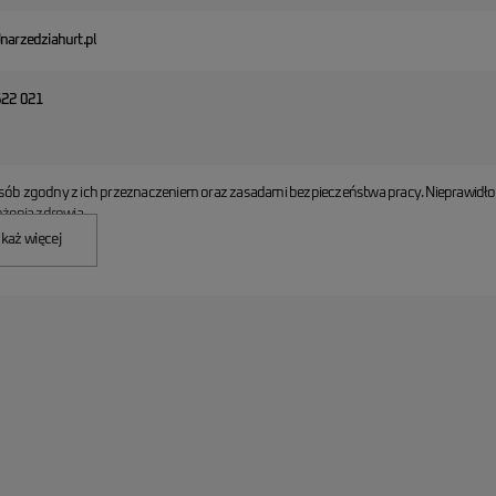
narzedziahurt.pl
622 021
sób zgodny z ich przeznaczeniem oraz zasadami bezpieczeństwa pracy. Nieprawidł
żenia zdrowia.
każ więcej
sekcji informacji GPSR
.
y nieprzeszkolone bez nadzoru.
y sposób może prowadzić do wypadków.
jest uszkodzone, zużyte ani poluzowane.
roboczą i ochronniki słuchu w zależności od rodzaju pracy.
uszkodzić narzędzie i spowodować obrażenia.