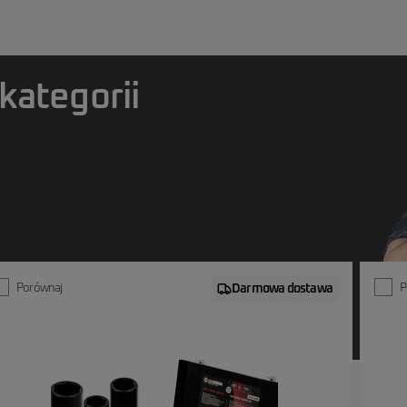
 spowodować utratę bezpieczeństwa.
ródeł ognia, poza zasięgiem dzieci.
nąć skaleczeń.
 utraty równowagi.
oże stanowić poważne zagrożenie.
kategorii
Porównaj
Darmowa dostawa
P