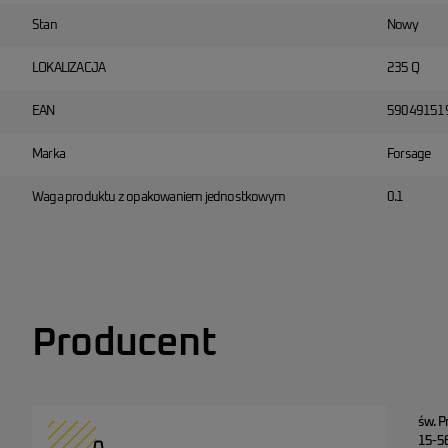
Stan
Nowy
LOKALIZACJA
235 Q
EAN
59049151
Marka
Forsage
Waga produktu z opakowaniem jednostkowym
0.1
Producent
św. P
15-56