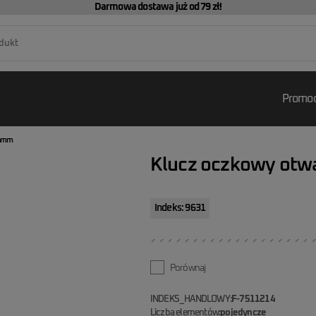
Darmowa dostawa już od 79 zł!
Promoc
14mm
Klucz oczkowy ot
Indeks: 9631
Porównaj
INDEKS_HANDLOWY:
F-7511214
Liczba elementów:
pojedyncze