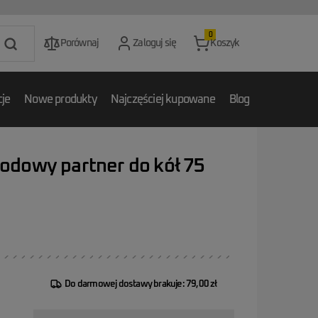
0
Porównaj
Zaloguj się
Koszyk
je
Nowe produkty
Najczęściej kupowane
Blog
dowy partner do kół 75
Do darmowej dostawy brakuje: 79,00 zł