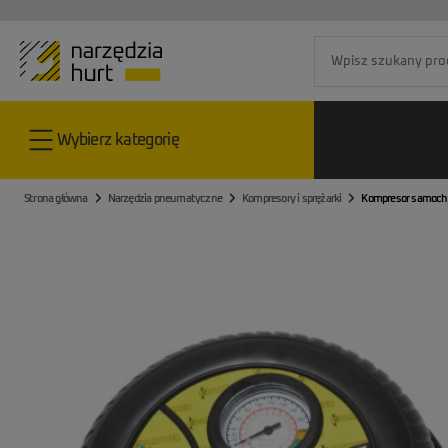
Go to the home page
Wybierz kategorię
Strona główna
Narzędzia pneumatyczne
Kompresory i sprężarki
Kompresor samocho