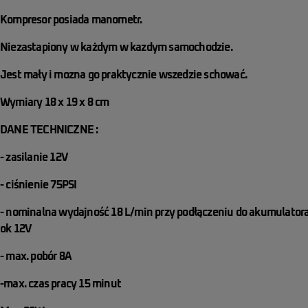
Kompresor posiada manometr.
Niezastapiony w każdym w kazdym samochodzie.
Jest mały i mozna go praktycznie wszedzie schować.
Wymiary 18 x 19 x 8 cm
DANE TECHNICZNE :
- zasilanie 12V
- ciśnienie 75PSI
- nominalna wydajność 18 L/min przy podłączeniu do akumulator
ok 12V
- max. pobór 8A
-max. czas pracy 15 minut