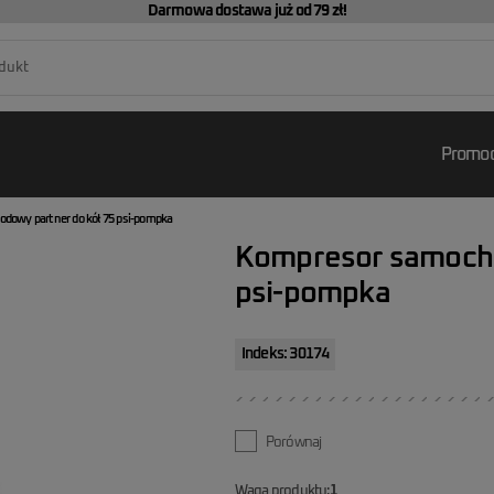
Darmowa dostawa już od 79 zł!
Promoc
dowy partner do kół 75 psi-pompka
Kompresor samocho
psi-pompka
Indeks: 30174
Porównaj
Waga produktu:
1