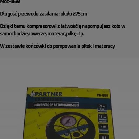
Moc-96W
Długość przewodu zasilania: około 275cm
Dzięki temu kompresorowi z łatwośćią napompujesz koło w
samochodzie,rowerze, materac,piłkę itp.
W zestawie końcówki do pompowania piłek i materacy