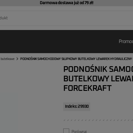
Darmowa dostawa już od 79 zł!
Promoc
 butelkowe
PODNOŚNIK SAMOCHODOWY SŁUPKOWY BUTELKOWY LEWAREK HYDRAULICZNY 
PODNOŚNIK SAMO
BUTELKOWY LEWAR
FORCEKRAFT
Indeks: 29930
Porównaj