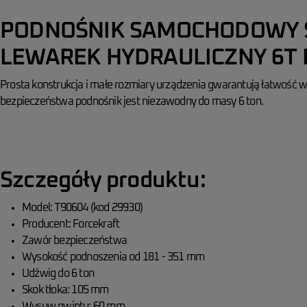
PODNOŚNIK SAMOCHODOWY 
LEWAREK HYDRAULICZNY 6T
Prosta konstrukcja i małe rozmiary urządzenia gwarantują łatwość
bezpieczeństwa podnośnik jest niezawodny do masy 6 ton.
Szczegóły produktu:
Model: T90604 (kod 29930)
Producent: Forcekraft
Zawór bezpieczeństwa
Wysokość podnoszenia od 181 - 351 mm
Udźwig do 6 ton
Skok tłoka: 105 mm
Wysuw gwintu: 60 mm