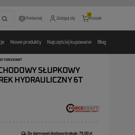
0
Porównaj
Zaloguj się
Koszyk
je
Nowe produkty
Najczęściej kupowane
Blog
6T FORCEKRAFT
CHODOWY SŁUPKOWY
EK HYDRAULICZNY 6T
Do darmowej dostawy brakuje: 79,00 zł