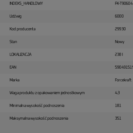
INDEKS_HANDLOWY
FK-T90604
Udźwig
6000
Kod producenta
29930
Stan
Nowy
LOKALIZACJA
238 I
EAN
59049151
Marka
Forcekraft
Waga produktu z opakowaniem jednostkowym
4.3
Minimalna wysokość podnoszenia
181
Maksymalna wysokość podnoszenia
351