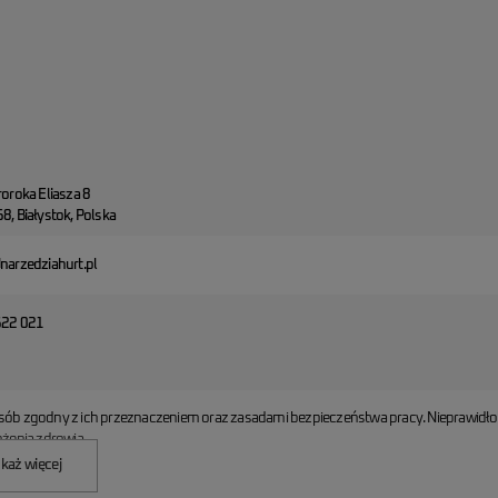
roroka Eliasza 8
8, Białystok, Polska
narzedziahurt.pl
622 021
sób zgodny z ich przeznaczeniem oraz zasadami bezpieczeństwa pracy. Nieprawidł
żenia zdrowia.
każ więcej
sekcji informacji GPSR