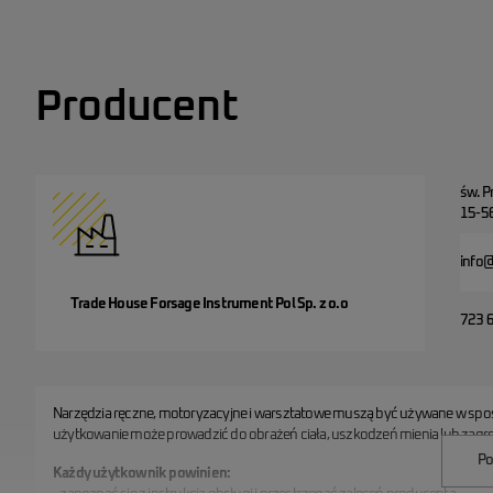
Producent
św. P
15-56
info@
Trade House Forsage Instrument Pol Sp. z o.o
723 
Narzędzia ręczne, motoryzacyjne i warsztatowe muszą być używane w spo
użytkowanie może prowadzić do obrażeń ciała, uszkodzeń mienia lub zagro
Po
Każdy użytkownik powinien: