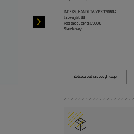
INDEKS_HANDLOWY:
FK-T90604
Udźwig:
6000
Kod producenta:
29930
Stan:
Nowy
Zobacz pełną specyfikację