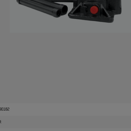
90182
t