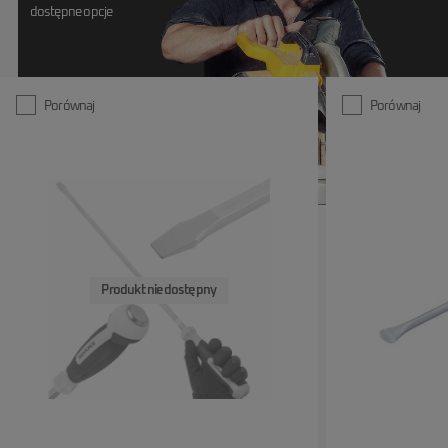
osoby nieprzeszkolone bez nadzoru.
dostępne opcje
- Zawsze używaj narzędzi zgodnie z przeznaczeniem – stosowanie w
inny sposób może prowadzić do wypadków.
- Sprawdzaj stan techniczny – przed użyciem upewnij się, że narzędzie
nie jest uszkodzone, zużyte ani poluzowane.
- Stosuj środki ochrony indywidualnej – rękawice, okulary ochronne,
Porównaj
Porównaj
odzież roboczą i ochronniki słuchu w zależności od rodzaju pracy.
- Nie używaj nadmiernej siły – stosowanie większej siły niż zalecana
może uszkodzić narzędzie i spowodować obrażenia.
- Nie modyfikuj narzędzi – wszelkie przeróbki i niefachowe naprawy
mogą spowodować utratę bezpieczeństwa.
- Przechowuj narzędzia bezpiecznie – w suchym miejscu, z dala od
wilgoci i źródeł ognia, poza zasięgiem dzieci.
- Zabezpieczaj narzędzia ostre i tnące – przechowuj je w osłonach, aby
uniknąć skaleczeń.
- Podczas pracy zachowaj stabilną pozycję – unikaj ryzyka poślizgnięcia
Produkt niedostępny
lub utraty równowagi.
- Natychmiast przerwij pracę w przypadku usterki – dalsze użytkowanie
może stanowić poważne zagrożenie.