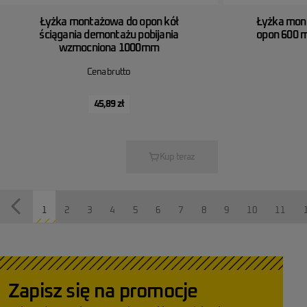
Łyżka montażowa do opon kół
Łyżka mon
ściągania demontażu pobijania
opon 600 
wzmocniona 1000mm
Cena brutto
45,89 zł
Kup teraz
1
2
3
4
5
6
7
8
9
10
11
Zapisz się na promocje