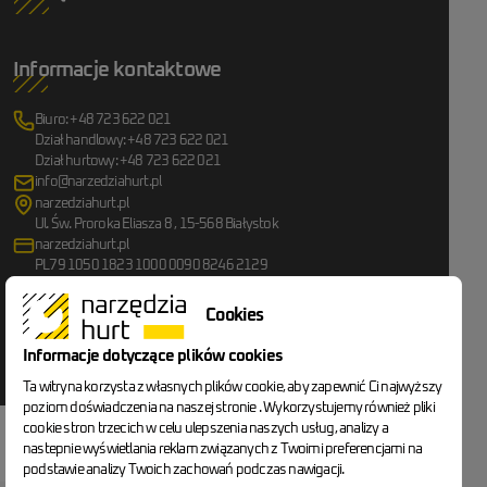
Informacje kontaktowe
Biuro: +48 723 622 021
Dział handlowy: +48 723 622 021
Dział hurtowy: +48 723 622 021
info@narzedziahurt.pl
narzedziahurt.pl
Ul. Św. Proroka Eliasza 8 , 15-568 Białystok
narzedziahurt.pl
PL79 1050 1823 1000 0090 8246 2129
Cookies
Bądź na bieżąco
Informacje dotyczące plików cookies
Przejdź do Facebook
Przejdź do YouTube
Przejdź do Instagram
Przejdź do TikTok
Ta witryna korzysta z własnych plików cookie, aby zapewnić Ci najwyższy
poziom doświadczenia na naszej stronie . Wykorzystujemy również pliki
cookie stron trzecich w celu ulepszenia naszych usług, analizy a
Go to the home page
© narzedziahurt.pl
Wszelkie prawa zastrzeżone
nastepnie wyświetlania reklam związanych z Twoimi preferencjami na
podstawie analizy Twoich zachowań podczas nawigacji.