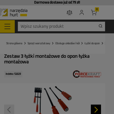
Darmowa dostawa już od 79 zł!
0
Go to the home page
Strona główna
Sprzęt warsztatowy
Obsługa układów i kół
Łyżki do opon
Zestaw 
Zestaw 3 łyżki montażowe do opon łyżka
montażowa
Indeks: 51619