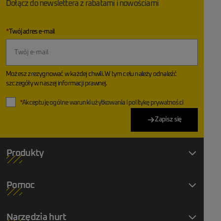
Dołącz do newslettera z rabatami i nowościami
*
Twój adres e-mail
Możesz zrezygnować w każdej chwili. W tym celu należy odnaleźć
szczegóły w naszej informacji prawnej.
*
Akceptuję ogólne warunki użytkowania i politykę prywatności
Zapisz się
Produkty
Pomoc
Narzędzia hurt