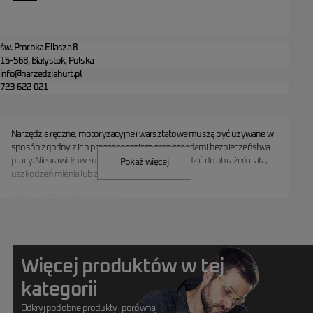
św. Proroka Eliasza 8
15-568, Białystok, Polska
info@narzedziahurt.pl
723 622 021
Narzędzia ręczne, motoryzacyjne i warsztatowe muszą być używane w
sposób zgodny z ich przeznaczeniem oraz zasadami bezpieczeństwa
pracy. Nieprawidłowe użytkowanie może prowadzić do obrażeń ciała,
Pokaż więcej
sekcji informacji GPSR
uszkodzeń mienia lub zagrożenia zdrowia.
Każdy użytkownik powinien:
- zapoznać się z instrukcją obsługi i przestrzegać zaleceń producenta,
- stosować odpowiednie środki ochrony indywidualnej,
- regularnie kontrolować stan techniczny narzędzi,
- przechowywać produkty w bezpiecznym miejscu, niedostępnym dla
Więcej produktów w tej
dzieci.
kategorii
Lista ostrzeżeń dotyczących bezpieczeństwa narzędzi:
- Nie są to zabawki – produkty nie mogą być używane przez dzieci ani
Odkryj podobne produkty i porównaj