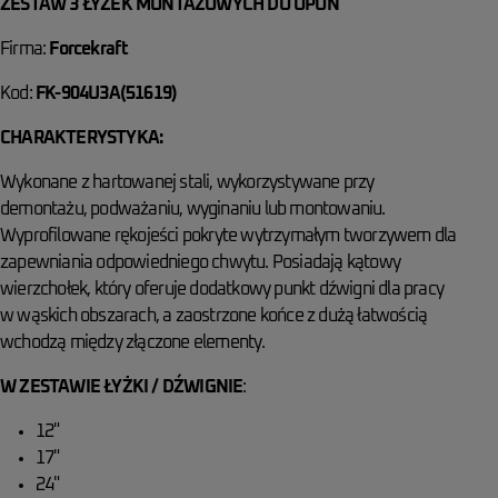
ZESTAW 3 ŁYŻEK MONTAŻOWYCH DO OPON
Firma:
Forcekraft
Kod:
FK-904U3A(51619)
CHARAKTERYSTYKA:
Wykonane z hartowanej stali, wykorzystywane przy
demontażu, podważaniu, wyginaniu lub montowaniu.
Wyprofilowane rękojeści pokryte wytrzymałym tworzywem dla
zapewniania odpowiedniego chwytu. Posiadają kątowy
wierzchołek, który oferuje dodatkowy punkt dźwigni dla pracy
w wąskich obszarach, a zaostrzone końce z dużą łatwością
wchodzą między złączone elementy.
W ZESTAWIE ŁYŻKI / DŹWIGNIE
:
12"
17"
24"