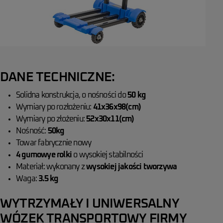
DANE TECHNICZNE:
Solidna konstrukcja, o nośności do
50 kg
Wymiary po rozłożeniu:
41x36x98(cm)
Wymiary po złożeniu:
52x30x11(cm)
Nośność:
50kg
Towar fabrycznie nowy
4 gumowye rolki
o wysokiej stabilności
Materiał: wykonany z
wysokiej jakości tworzywa
Waga:
3.5 kg
WYTRZYMAŁY I UNIWERSALNY
WÓZEK TRANSPORTOWY FIRMY