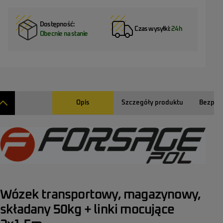
Dostępność:
Czas wysyłki:
24h
Obecnie na stanie
Opis
Szczegóły produktu
Bezpie
Wózek transportowy, magazynowy,
składany 50kg + linki mocujące