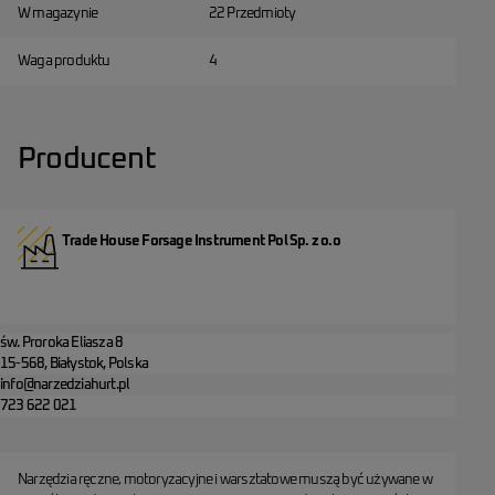
W magazynie
22 Przedmioty
Waga produktu
4
Producent
Trade House Forsage Instrument Pol Sp. z o.o
św. Proroka Eliasza 8
15-568, Białystok, Polska
info@narzedziahurt.pl
723 622 021
Narzędzia ręczne, motoryzacyjne i warsztatowe muszą być używane w