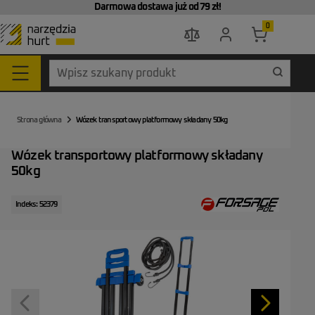
Darmowa dostawa już od 79 zł!
0
Go to the home page
Strona główna
Wózek transportowy platformowy składany 50kg
Wózek transportowy platformowy składany
50kg
Indeks: 52379