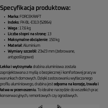
Specyfikacja produktowa:
Marka
: FORCEKRAFT
Indeks
: FK-BL-E313 (52864)
Waga
: 17,6 kg
Liczba stopni na stronę
: 13
Maksymalne obciążenie
: 150 kg
Materiał
: Aluminium
Wymiary szczebli
: 23x23 mm (żebrowane,
antypoślizgowe)
Lekka i wytrzymała
drabina aluminiowa została
zaprojektowana z myślą o bezpiecznej i komfortowej pracy w
warunkach domowych. Dzięki zastosowaniu wytłaczanego
profilu aluminiowego, drabina jest
odporna na korozję, trwała i
łatwa w przenoszeniu
. To idealne narzędzie do wszelkich prac
konserwacyjnych, remontowych czy ogrodowych.